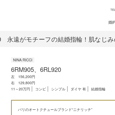
TEL
婚
5、6RL920 永遠がモチーフの結婚指輪！肌
NINA RICCI
6RM905、6RL920
左 156,200円
右 129,800円
11～20万円
コンビ
シンプル
ダイヤ 有
結婚指輪
パリのオートクチュールブランド“ニナリッチ”